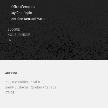
Offre d’emplois
Mylène Pepin
Antoine Renaud Martel
BLOGUE
NOUS JOINDRE
EN
ADRESSE
218, rue Poirier, local 8
Saint-Eustache (Québec) Canada
J7R 6B1