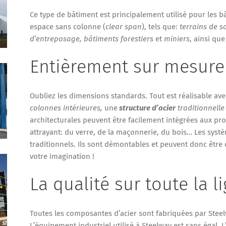
Ce type de bâtiment est principalement utilisé pour les 
espace sans colonne (
clear span
), tels que:
terrains de s
d’entreposage, bâtiments forestiers
et
miniers
, ainsi qu
Entièrement sur mesure
Oubliez les dimensions standards. Tout est réalisable ave
colonnes intérieures,
une
structure d’acier
traditionnell
architecturales peuvent être facilement intégrées aux pro
attrayant: du verre, de la maçonnerie, du bois… Les sys
traditionnels. Ils sont démontables et peuvent donc être d
votre imagination !
La qualité sur toute la l
Toutes les composantes d’acier sont fabriquées par Steelw
L’équipement industriel utilisé à Steelway est sans égal. 