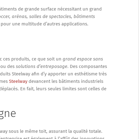
bâtiments de grande surface nécessitant un grand
occer, arénas, salles de spectacles, bâtiments
e pour une multitude d’autres applications.
c ces produits, ce que soit un
grand espace sans
e
ou
des
solutions d’entreposage
. Des composantes
duits Steelway afin d’y apporter un esthétisme très
tèmes
Steelway
devancent les bâtiments industriels
éplacés. En fait, leurs seules limites sont celles de
igne
ay sous le même toit, assurant la qualité totale.
L’entreprise est également à l’affût des innovations