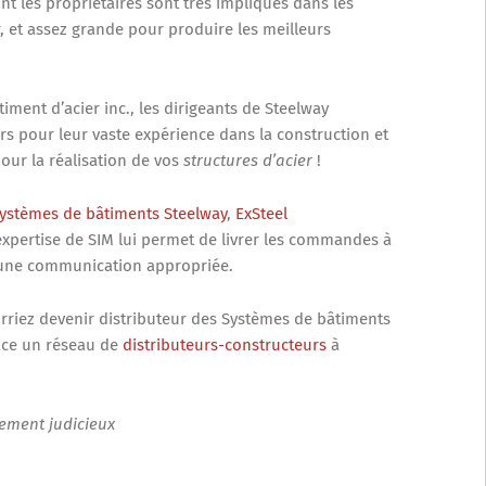
nt les propriétaires sont très impliqués dans les
, et assez grande pour produire les meilleurs
iment d’acier inc., les dirigeants de Steelway
rs pour leur vaste expérience dans la construction et
pour la réalisation de vos
structures d’acier
!
ystèmes de bâtiments Steelway
,
ExSteel
expertise de SIM lui permet de livrer les commandes à
t une communication appropriée.
rriez devenir distributeur des Systèmes de bâtiments
ace un réseau de
distributeurs-constructeurs
à
sement judicieux