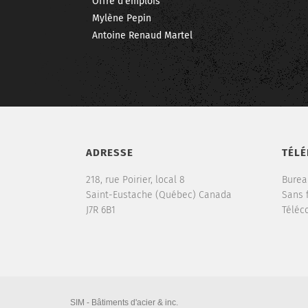
Offre d’emplois
Mylène Pepin
Antoine Renaud Martel
ADRESSE
TÉL
218, rue Poirier, local 8
Burea
Saint-Eustache (Québec) Canada
Sans f
J7R 6B1
Téléco
SIM - Bâtiments d'acier & inc.