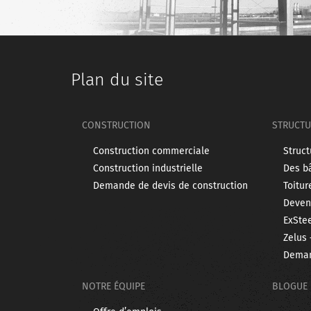
Plan du site
CONSTRUCTION
STRUCTU
Construction commerciale
Struct
Construction industrielle
Des bâ
Demande de devis de construction
Toitur
Devene
ExSte
Zelus 
Deman
NOTRE ÉQUIPE
BLOGUE