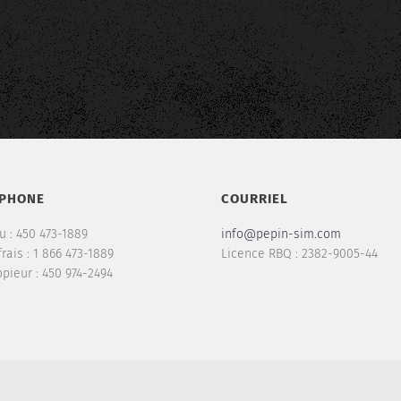
ÉPHONE
COURRIEL
u : 450 473-1889
info@pepin-sim.com
rais : 1 866 473-1889
Licence RBQ : 2382-9005-44
pieur : 450 974-2494