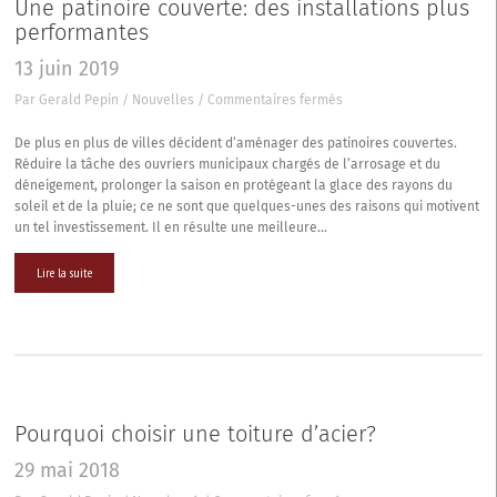
Une patinoire couverte: des installations plus
performantes
13 juin 2019
sur
Par
Gerald Pepin
/
Nouvelles
/
Commentaires fermés
Une
patinoire
De plus en plus de villes décident d’aménager des patinoires couvertes.
couverte:
Réduire la tâche des ouvriers municipaux chargés de l’arrosage et du
des
déneigement, prolonger la saison en protégeant la glace des rayons du
installations
soleil et de la pluie; ce ne sont que quelques-unes des raisons qui motivent
plus
un tel investissement. Il en résulte une meilleure…
performantes
Lire la suite
Pourquoi choisir une toiture d’acier?
29 mai 2018