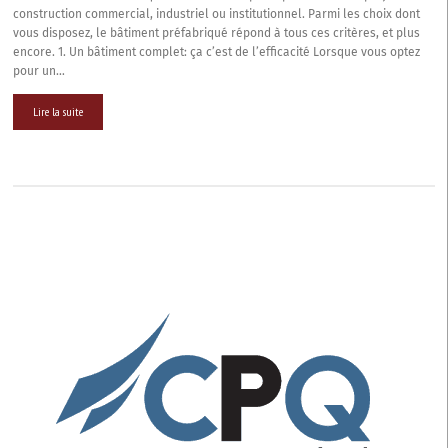
un
construction commercial, industriel ou institutionnel. Parmi les choix dont
bâtiment
vous disposez, le bâtiment préfabriqué répond à tous ces critères, et plus
préfabriqué
encore. 1. Un bâtiment complet: ça c’est de l’efficacité Lorsque vous optez
pour un…
Lire la suite