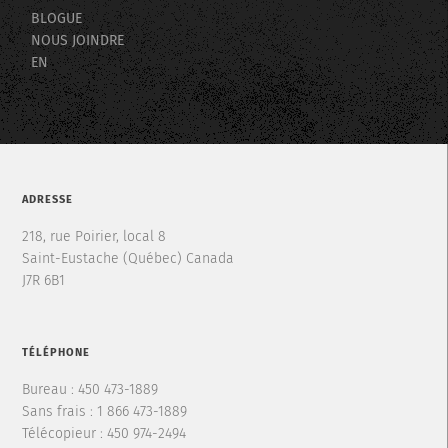
BLOGUE
NOUS JOINDRE
EN
ADRESSE
218, rue Poirier, local 8
Saint-Eustache (Québec) Canada
J7R 6B1
TÉLÉPHONE
Bureau : 450 473-1889
Sans frais : 1 866 473-1889
Télécopieur : 450 974-2494