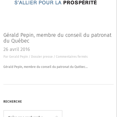
Gérald Pepin, membre du conseil du patronat
du Québec
26 avril 2016
sur
Par
Gerald Pepin
/
Dossier presse
/
Commentaires fermés
Gérald
Pepin,
Gérald Pepin, membre du conseil du patronat du Québec…
membre
du
conseil
du
patronat
du
Québec
RECHERCHE