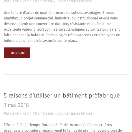
sur
Par
Gerald Pepin
/
Non classé
/
Commentaires fermés
Pourquoi
choisir
Une toiture d’acier de qualité procure de solides avantages. Si vous
une
planifiez un projet commercial, industriel ou institutionnel et que vous
toiture
désirez obtenir une couverture durable, résistante et dotée d’une
d’acier?
excellente valeur d’isolation, les caractéristiques suivantes pourraient
faire pencher la balance. Technologies très avancées Certains types de
toiture d’acier sont très avancés sur le plan…
Lire la suite
5 raisons d’utiliser un bâtiment préfabriqué
1 mai 2018
sur
Par
Gerald Pepin
/
Non classé
/
Commentaires fermés
5
raisons
Efficacité. Coût. Temps. Durabilité. Performance. Voilà cinq critères
d’utiliser
essentiels à considérer quand vient le temps de planifier votre projet de